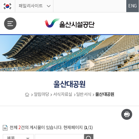
스킵네비게이션
패밀리사이트
ENG
문서위치
울산대공원
울산대공원
알림마당
서식자료실
일반서식
울산대공원 시작
1
전체
2
건의 게시물이 있습니다. 현재페이지 (
/1)