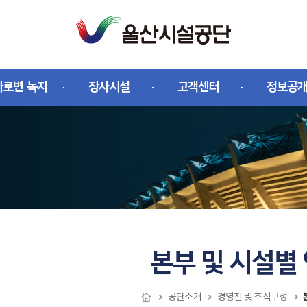
가로변 녹지
장사시설
고객센터
정보공
본부 및 시설별
공단소개
경영진 및 조직구성