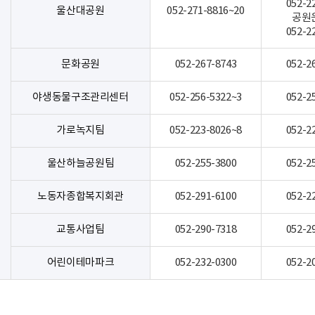
052-2
울산대공원
052-271-8816~20
공원
052-2
문화공원
052-267-8743
052-2
야생동물구조관리센터
052-256-5322~3
052-2
가로녹지팀
052-223-8026~8
052-2
울산하늘공원팀
052-255-3800
052-2
노동자종합복지회관
052-291-6100
052-2
교통사업팀
052-290-7318
052-2
어린이테마파크
052-232-0300
052-2