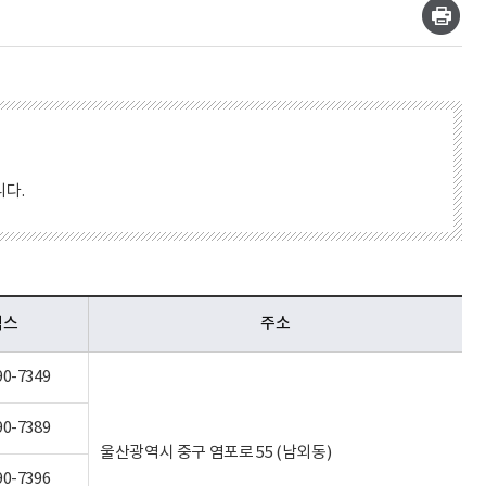
다.
팩스
주소
90-7349
90-7389
울산광역시 중구 염포로 55 (남외동)
90-7396