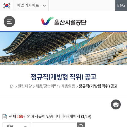
스킵네비게이션
패밀리사이트
ENG
문서위치
정규직(개방형 직위) 공고
정규직(개방형 직위) 공고
알림마당
채용/강습위탁
채용알림
정규직(개방형 직위) 공고 시작
1
전체
189
건의 게시물이 있습니다. 현재페이지 (
/19)