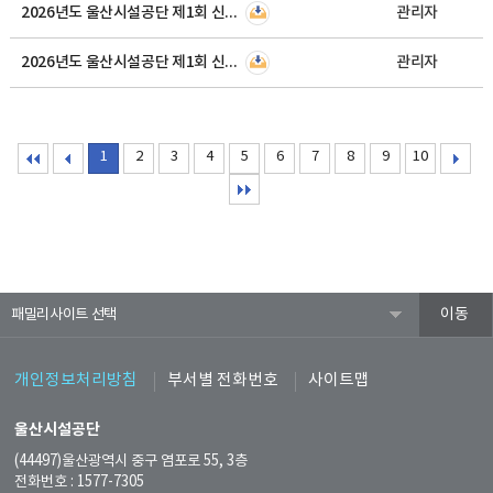
2026년도 울산시설공단 제1회 신규직원 채용 필기시험 합격자 명단 안내 및 AI역량검사·면접시험(체력검정) 실시공고
관리자
2026년도 울산시설공단 제1회 신규직원 채용 서류심사 합격자 및 필기시험 공고
관리자
1
2
3
4
5
6
7
8
9
10
패밀리사이트
개인정보처리방침
부서별 전화번호
사이트맵
울산시설공단
(44497)울산광역시 중구 염포로 55, 3층
전화번호 : 1577-7305