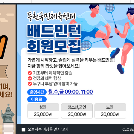
울산대공원
문수경기장
종합운동장
하늘공원
천국민체육센터 소개
시설이용안내
프로그램안내
운영조례
오늘하루 이창을 열지 않기
CLOSE