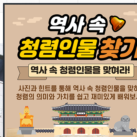
스킵네비게이션
울산시설공단
인터넷 수강·대관시스템
동
메인 타이틀
메인 비쥬얼