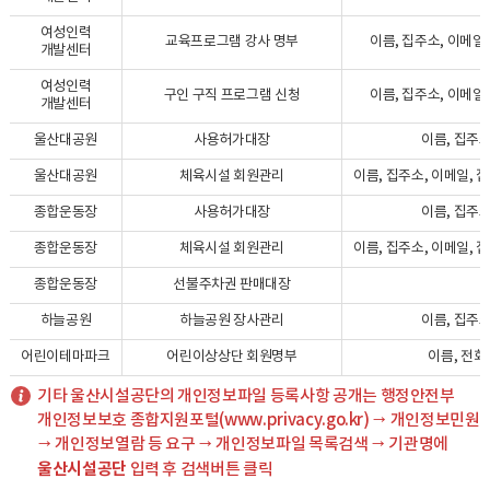
여성인력
교육프로그램 강사 명부
이름, 집주소, 이메일
개발센터
여성인력
구인 구직 프로그램 신청
이름, 집주소, 이메일
개발센터
울산대공원
사용허가대장
이름, 집주소
울산대공원
체육시설 회원관리
이름, 집주소, 이메일, 
종합운동장
사용허가대장
이름, 집주소
종합운동장
체육시설 회원관리
이름, 집주소, 이메일, 
종합운동장
선불주차권 판매대장
이
하늘공원
하늘공원 장사관리
이름, 집주소
어린이테마파크
어린이상상단 회원명부
이름, 전화
기타 울산시설공단의 개인정보파일 등록사항 공개는 행정안전부
개인정보보호 종합지원포털(www.privacy.go.kr) → 개인정보민원
→ 개인정보열람 등 요구 → 개인정보파일 목록검색 → 기관명에
울산시설공단
입력 후 검색버튼 클릭