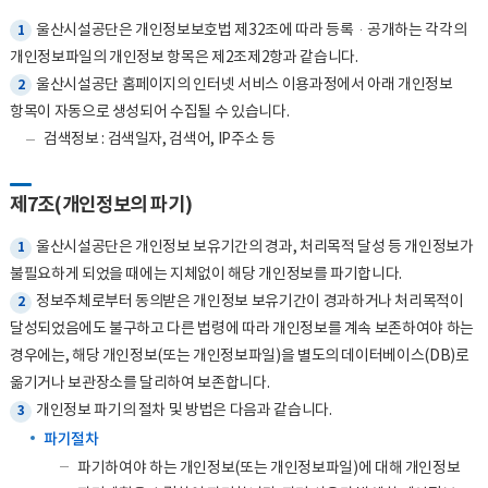
개인정보 열람 제한 사항 확인
울산시설공단은 개인정보보호법 제32조에 따라 등록·공개하는 각각의
열람결정 통지(허용/제한/연기)
1
열람
개인정보파일의 개인정보 항목은 제2조제2항과 같습니다.
울산시설공단 홈페이지의 인터넷 서비스 이용과정에서 아래 개인정보
2
열람결정 통지(거부)
항목이 자동으로 생성되어 수집될 수 있습니다.
검색정보 : 검색일자, 검색어, IP주소 등
정정·삭제,처리정지 청구
청구주체 확인 및 개인정보 정정·삭제,처리정지 범위
제7조(개인정보의 파기)
개인정보 정정·삭제, 처리정지 제한사항 확인
정정·삭제,처리정지 결과통지
울산시설공단은 개인정보 보유기간의 경과, 처리목적 달성 등 개인정보가
1
정정·삭제,처리정지 제한사항 통지 (거절,타 법령 
불필요하게 되었을 때에는 지체없이 해당 개인정보를 파기합니다.
정보주체로부터 동의받은 개인정보 보유기간이 경과하거나 처리목적이
2
달성되었음에도 불구하고 다른 법령에 따라 개인정보를 계속 보존하여야 하는
경우에는, 해당 개인정보(또는 개인정보파일)을 별도의 데이터베이스(DB)로
옮기거나 보관장소를 달리하여 보존합니다.
개인정보 파기의 절차 및 방법은 다음과 같습니다.
3
파기절차
파기하여야 하는 개인정보(또는 개인정보파일)에 대해 개인정보