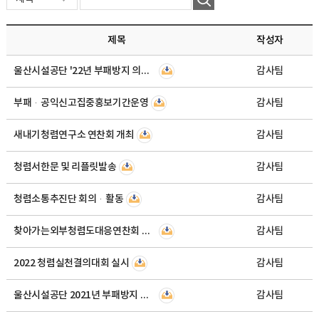
제목
작성자
울산시설공단 '22년 부패방지 의무교육 이수 현황
감사팀
부패·공익신고집중홍보기간운영
감사팀
새내기청렴연구소 연찬회 개최
감사팀
청렴서한문 및 리플릿발송
감사팀
청렴소통추진단 회의·활동
감사팀
찾아가는외부청렴도대응연찬회 개최
감사팀
2022 청렴실천결의대회 실시
감사팀
울산시설공단 2021년 부패방지 의무교육 실적 공개
감사팀