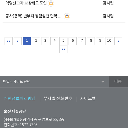
익명신고자 보상제도 도입
감사팀
공사(용역) 반부패 청렴실천 협약 추진계획
감사팀
1
2
3
4
5
6
7
8
9
10
패밀리사이트
개인정보처리방침
부서별 전화번호
사이트맵
울산시설공단
(44497)울산광역시 중구 염포로 55, 3층
전화번호 : 1577-7305