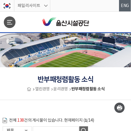
스킵네비게이션
패밀리사이트
ENG
문서위치
반부패청렴활동 소식
반부패청렴활동 소식
열린경영
윤리경영
반부패청렴활동 소식 시작
1
전체
138
건의 게시물이 있습니다. 현재페이지 (
/14)