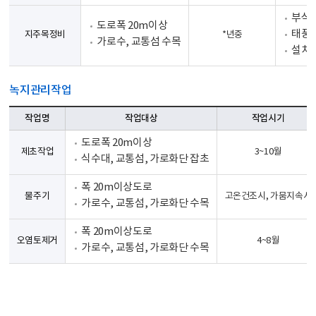
부식 
도로폭 20m이상
태풍
지주목정비
*년중
가로수, 교통섬 수목
설치 
녹지관리작업
작업명
작업대상
작업시기
도로폭 20m이상
제초작업
3~10월
식수대, 교통섬, 가로화단 잡초
폭 20m이상도로
물주기
고온건조시, 가뭄지속시
가로수, 교통섬, 가로화단 수목
폭 20m이상도로
오염토제거
4~8월
가로수, 교통섬, 가로화단 수목