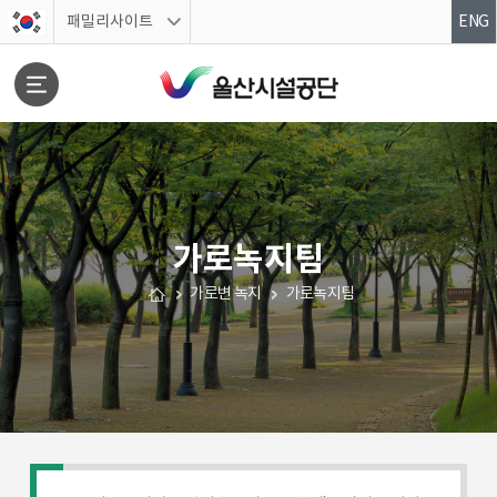
스킵네비게이션
패밀리사이트
ENG
가로녹지팀
문서위치
가로변 녹지
가로녹지팀