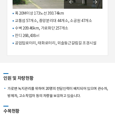
폭 20M이상 173노선 393.74km
교통섬 57개소, 중앙분리대 44개소, 소공원 47개소
수벽 209.46km, 가로화단 257개소
잔디 268,438㎡
공업탑로터리, 태화로터리, 외솔둥근갈림길 조경시설
인원 및 차량현황
가로변 녹지관리를 위하여 20명의 전담인력이 배치되어 있으며 관수차,
방제차, 고소작업차 등의 차량을 보유하고 있습니다.
수목현황