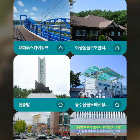
태화루스카이워크
야생동물구조관리센터
현충탑
농수산물도매시장주차장