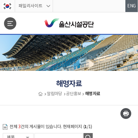
스킵네비게이션
패밀리사이트
ENG
문서위치
해명자료
해명자료
알림마당
공단홍보
해명자료 시작
1
전체
3
건의 게시물이 있습니다. 현재페이지 (
/1)