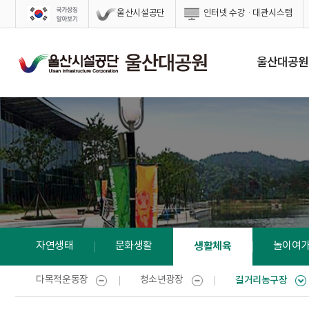
스킵네비게이션
울산시설공단
인터넷 수강·대관시스템
울산대공원
자연생태
문화생활
생활체육
놀이여
다목적운동장
청소년광장
길거리농구장