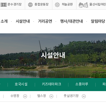
문수경기장
종합운동장
하늘공원
울산시립어린
 소개
시설안내
거리공연
행사/대관안내
알림마당
시설안내
가
호국시설
키즈테마파크
소풍마루
파
수영장
헬스장
풋살경기장