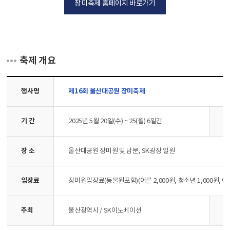
장미축제 홈페이지 바로가기
축제 개요
행사명
제16회 울산대공원 장미축제
기 간
2025년 5월 20일(수) ~ 25(월) 6일간
장 소
울산대공원 장미원 및 남문, SK광장 일원
입장료
장미원입장료(동물원포함)(어른 2,000원, 청소년 1,000원, 어린이
주최
문
울산광역시 / SK이노베이션