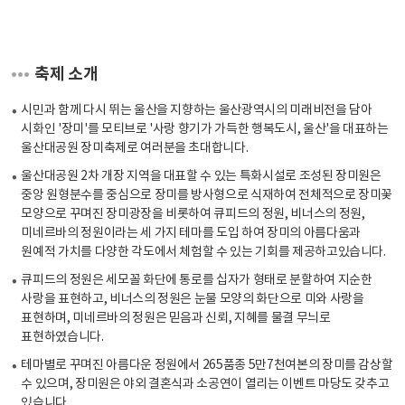
축제 소개
시민과 함께 다시 뛰는 울산을 지향하는 울산광역시의 미래비전을 담아
시화인 '장미'를 모티브로 '사랑 향기가 가득한 행복도시, 울산'을 대표하는
울산대공원 장미축제로 여러분을 초대합니다.
울산대공원 2차 개장 지역을 대표할 수 있는 특화시설로 조성된 장미원은
중앙 원형분수를 중심으로 장미를 방사형으로 식재하여 전체적으로 장미꽃
모양으로 꾸며진 장미광장을 비롯하여 큐피드의 정원, 비너스의 정원,
미네르바의 정원이라는 세 가지 테마를 도입 하여 장미의 아름다움과
원예적 가치를 다양한 각도에서 체험할 수 있는 기회를 제공하고있습니다.
큐피드의 정원은 세모꼴 화단에 통로를 십자가 형태로 분할하여 지순한
사랑을 표현하고, 비너스의 정원은 눈물 모양의 화단으로 미와 사랑을
표현하며, 미네르바의 정원은 믿음과 신뢰, 지혜를 물결 무늬로
표현하였습니다.
테마별로 꾸며진 아름다운 정원에서 265품종 5만7천여본의 장미를 감상할
수 있으며, 장미원은 야외 결혼식과 소공연이 열리는 이벤트 마당도 갖추고
있습니다.