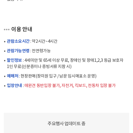
이용 안내
관람소요시간
: 약2시간~4시간
관람가능연령
: 전연령가능
할인정보
: 4세미만 및 65세 이상 무료, 장애인 및 장애1,2,3 등급 보호자
1인 무료(신분증이나 증빙서류 지참 시)
예매처
: 현장판매(장미원 입구 / 남문 임시매표소 운영)
입장안내
:
애완견 동반입장 불가, 자전거, 킥보드, 전동차 입장 불가
주요행사 업데이트 중