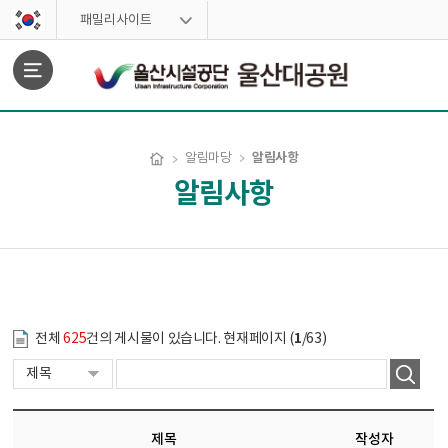
스킵네비게이션
패밀리사이트
문서위치
알림사항
알림마당
알림사항
알림사항 시작
1
전체
625
건의 게시물이 있습니다. 현재페이지 (
/63)
제목
작성자