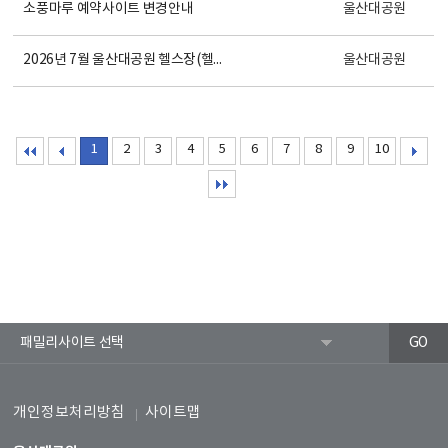
소풍마루 예약사이트 변경안내
울산대공원
2026년 7월 울산대공원 헬스장(헬스, 스피닝) 회원모집 안내
울산대공원
1
2
3
4
5
6
7
8
9
10
개인정보처리방침
사이트맵