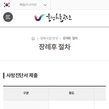
스킵네비게이션
패밀리사이트
문서위치
장례후 절차
장례식장 안내
장례후 절차
장례후 절차 시작
사망진단서 제출
구분
용도
사