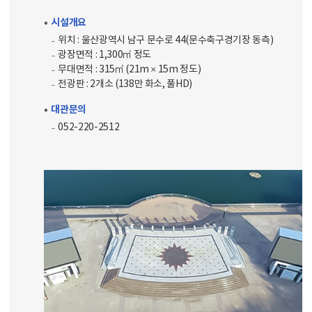
시설개요
위치 : 울산광역시 남구 문수로 44(문수축구경기장 동측)
광장면적 : 1,300㎡ 정도
무대면적 : 315㎡ (21m × 15m 정도)
전광판 : 2개소 (138만 화소, 풀HD)
대관문의
052-220-2512