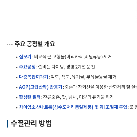
주요 공정별 개요
집모기
: 비교적 큰 고형물(머리카락,비닐류등) 제거
주요공정
: 설비는 다이빙, 경영 2계열 운전
다층복합여과기
: 탁도, 색도, 유기물, 부유물등을 제거
AOP(고급산화) 반응기
: 오존과 자외선을 이용한 산화처리 및 살
활성탄 필터
: 잔류오존, 맛, 냄새, 미량의 유기물 제거
차아염소산나트륨(상수도처리동일제품) 및 PH조절제 투입
: 풀
수질관리 방법