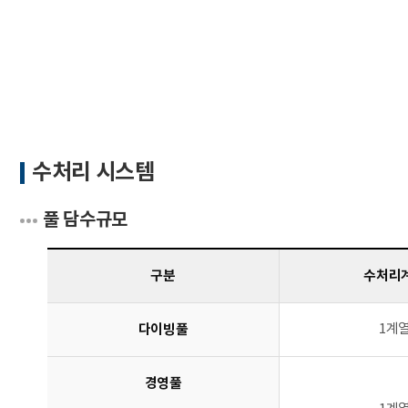
문서위치
수질관리 시작
수처리 시스템
풀 담수규모
구분
수처리
다이빙풀
1계
경영풀