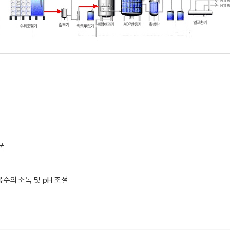
균
 용수의 소독 및 pH 조절