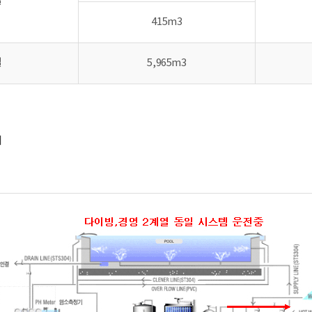
열
415m3
열
5,965m3
터