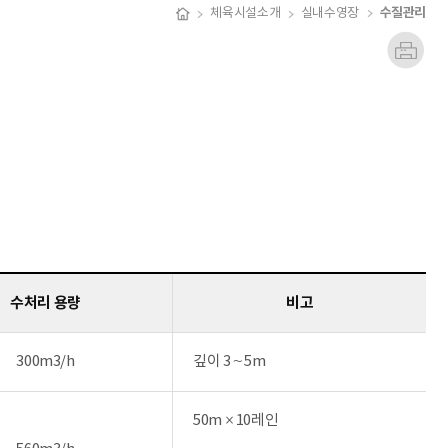
수질관리
체육시설소개
실내수영장
수처리 용량
비고
300m3/h
깊이 3∼5m
50m × 10레인