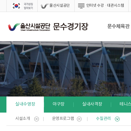
스킵네비게이션
울산시설공단
인터넷 수강·대관시스템
문수체육관
실내수영장
야구장
실내사격장
테니
시설소개
운영프로그램
수질관리