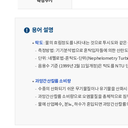
측정주기
용어 설명
탁도
: 물의 흐림정도를 나타내는 것으로 투시도와 같은
측정방법 : 기기분석법으로 혼탁입자들에 의한 산란
단위 : 네펠로법-혼탁도-단위(Nephelometry Turbidi
음용수 기준 (1999년 2월 11일개정)은 탁도를 NT
과망간산칼륨 소비량
수중의 산화되기 쉬운 무기물질이나 유기물을 산화시
과망간산칼륨 소비량으로 오염물질을 총체적으로 짐작
물에 산업폐수, 분뇨, 하수가 혼입되면 과망간산칼륨