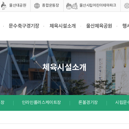
울산대공원
종합운동장
울산시립어린이테마파크
문수축구경기장
체육시설소개
울산체육공원
행
체육시설소개
스장
인라인롤러스케이트장
론볼경기장
시립문