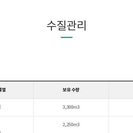
수질관리
계열
보유 수량
열
3,300m3
2,250m3