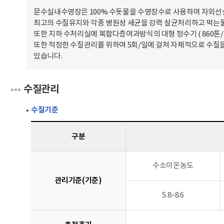
문수실내수영장은 100% 수돗물을 수영장수로 사용하며 자외선
최고의 수질유지와 각종 병원성 세균을 강력 살균처리하고 먹는물
또한 지하 수처리실에 복합다층여과방식의 대형 정수기 ( 860톤/
또한 적정한 수질관리를 위하여 5회/일에 걸쳐 자체적으로 수질을
있습니다.
수질관리
수질기준
구분
수소이온농도
관리기준(기준)
5.8~8.6