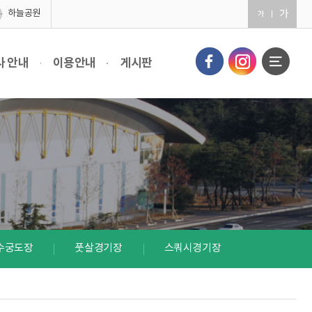
하늘공원
사 안내
이용안내
게시판
수궁도장
풋살경기장
스쿼시경기장