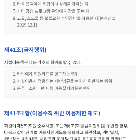
타 이용객에게 위협이나 상해를 가하는 자
기타 강습 프로그램 운영에 지장을 주는 자
고글, 스노쿨 등 불필요한 수영장비를 착용한 자[본호신설
2019.12.1]
제41조(금지행위)
시설이용객은 다음 각호의 행위를 할 수 없다.
타인에게 회원카드를 양도하는 행위
시설이용시 적용되는 제반법규를 현저히 위반하는 행위
음주·소란·판매 등 이용질서의 문란행위
제41조1항(이용수칙 위반 이용제한 제도)
회원이 제5조(회원 준수사항) 또는 제6조(회원 금지행위)를 위반한 경우,
다음과 같이 단계별 이용제한 제도를 적용하고 회원정보, 위반일시,
위반장소, 위반내용, 처리결과 등이 담긴 별지 제1호 이용제한 관리카드