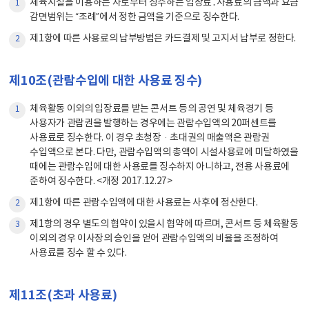
체육시설을 이용하는 자로부터 징수하는 입장료․사용료의 금액과 요금
1
감면범위는 “조례”에서 정한 금액을 기준으로 징수한다.
제1항에 따른 사용료의 납부방법은 카드결제 및 고지서 납부로 정한다.
2
제10조(관람수입에 대한 사용료 징수)
체육활동 이외의 입장료를 받는 콘서트 등의 공연 및 체육경기 등
1
사용자가 관람권을 발행하는 경우에는 관람수입액의 20퍼센트를
사용료로 징수한다. 이 경우 초청장·초대권의 매출액은 관람권
수입액으로 본다. 다만, 관람수입액의 총액이 시설사용료에 미달하였을
때에는 관람수입에 대한 사용료를 징수하지 아니하고, 전용 사용료에
준하여 징수한다. <개정 2017.12.27>
제1항에 따른 관람수입액에 대한 사용료는 사후에 정산한다.
2
제1항의 경우 별도의 협약이 있을시 협약에 따르며, 콘서트 등 체육활동
3
이외의 경우 이사장의 승인을 얻어 관람수입액의 비율을 조정하여
사용료를 징수 할 수 있다.
제11조(초과 사용료)