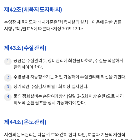
제42조(체육지도자배치)
수영장 체육지도자 배치기준은 「체육시설의 설치ㆍ이용에 관한 법률
시행규칙」 별표 5에 따른다 <개정 2019.12.1>
제43조(수질관리)
공단은 수질관리 및 장비관리에 최선을 다하며, 수질을 적절하게
1
관리하여야 한다.
수영장내 자동청소기는 매일 가동하여 수질관리에 최선을 기한다.
2
정기적인 수질검사 매월 1회 이상 실시한다.
3
물의 정화설비는 순환여과방식(일일 3~5회 이상 순환)으로 처리
4
되도록 순환 펌프를 상시 가동하여야 한다.
제44조(온도관리)
시설의 온도관리는 다음 각 호와 같이 한다. 다만, 여름과 겨울의 계절적