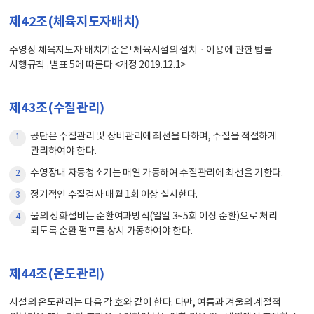
제42조(체육지도자배치)
수영장 체육지도자 배치기준은 「체육시설의 설치ㆍ이용에 관한 법률
시행규칙」 별표 5에 따른다 <개정 2019.12.1>
제43조(수질관리)
공단은 수질관리 및 장비관리에 최선을 다하며, 수질을 적절하게
1
관리하여야 한다.
수영장내 자동청소기는 매일 가동하여 수질관리에 최선을 기한다.
2
정기적인 수질검사 매월 1회 이상 실시한다.
3
물의 정화설비는 순환여과방식(일일 3~5회 이상 순환)으로 처리
4
되도록 순환 펌프를 상시 가동하여야 한다.
제44조(온도관리)
시설의 온도관리는 다음 각 호와 같이 한다. 다만, 여름과 겨울의 계절적