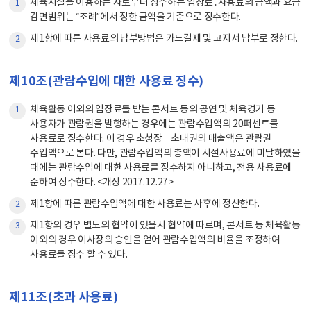
체육시설을 이용하는 자로부터 징수하는 입장료․사용료의 금액과 요금
1
감면범위는 “조례”에서 정한 금액을 기준으로 징수한다.
제1항에 따른 사용료의 납부방법은 카드결제 및 고지서 납부로 정한다.
2
제10조(관람수입에 대한 사용료 징수)
체육활동 이외의 입장료를 받는 콘서트 등의 공연 및 체육경기 등
1
사용자가 관람권을 발행하는 경우에는 관람수입액의 20퍼센트를
사용료로 징수한다. 이 경우 초청장·초대권의 매출액은 관람권
수입액으로 본다. 다만, 관람수입액의 총액이 시설사용료에 미달하였을
때에는 관람수입에 대한 사용료를 징수하지 아니하고, 전용 사용료에
준하여 징수한다. <개정 2017.12.27>
제1항에 따른 관람수입액에 대한 사용료는 사후에 정산한다.
2
제1항의 경우 별도의 협약이 있을시 협약에 따르며, 콘서트 등 체육활동
3
이외의 경우 이사장의 승인을 얻어 관람수입액의 비율을 조정하여
사용료를 징수 할 수 있다.
제11조(초과 사용료)