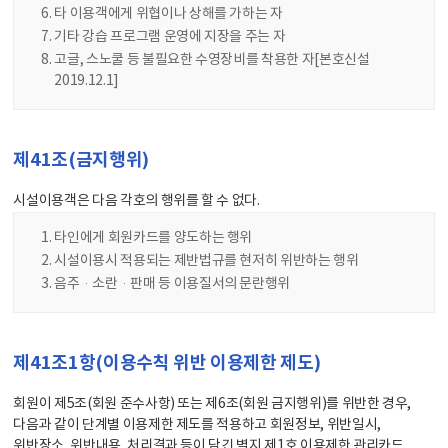
타 이용객에게 위협이나 상해를 가하는 자
기타 강습 프로그램 운영에 지장을 주는 자
고글, 스노쿨 등 불필요한 수영장비를 착용한 자[본호신설
2019.12.1]
제41조(금지행위)
시설이용객은 다음 각호의 행위를 할 수 없다.
타인에게 회원카드를 양도하는 행위
시설이용시 적용되는 제반법규를 현저히 위반하는 행위
음주·소란·판매 등 이용질서의 문란행위
제41조1항(이용수칙 위반 이용제한 제도)
회원이 제5조(회원 준수사항) 또는 제6조(회원 금지행위)를 위반한 경우,
다음과 같이 단계별 이용제한 제도를 적용하고 회원정보, 위반일시,
위반장소, 위반내용, 처리결과 등이 담긴 별지 제1호 이용제한 관리카드