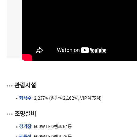
관람시설
좌석수
: 2,237석(일반석2,162석, VIP석75석)
조명설비
경기장
: 600W LED램프 64등
관중석
: 600W LED램프 46등