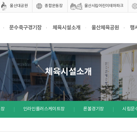
울산대공원
종합운동장
울산시립어린이테마파크
문수축구경기장
체육시설소개
울산체육공원
행
체육시설소개
스장
인라인롤러스케이트장
론볼경기장
시립문