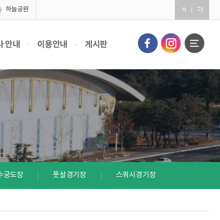
하늘공원
사 안내
이용안내
게시판
수궁도장
풋살경기장
스쿼시경기장