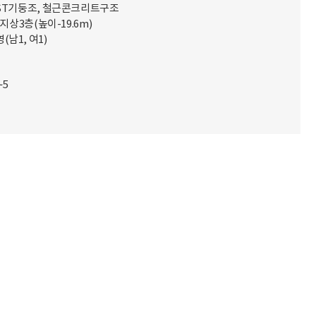
AST기둥조, 철근콘크리트구조
 지상3층(높이-19.6m)
남1, 여1)
~5