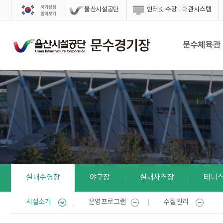
스킵네비게이션
울산시설공단
인터넷 수강·대관시스템
문수체육관
실내수영장
야구장
실내사격장
테니
시설소개
운영프로그램
수질관리