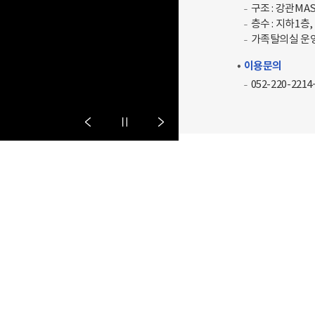
구조 : 강관M
층수 : 지하1층,
가족탈의실 운영(
이용문의
052-220-2214