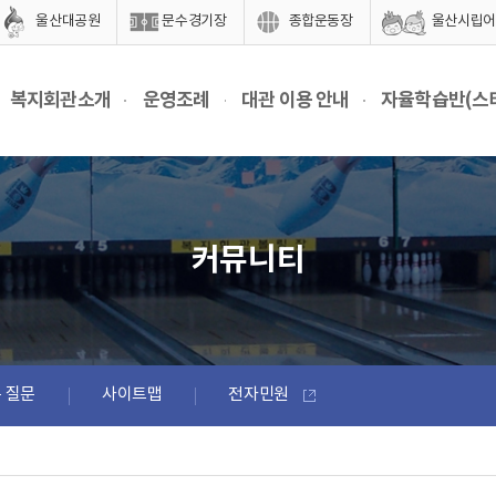
울산대공원
문수경기장
종합운동장
울산시립어
복지회관소개
운영조례
대관 이용 안내
자율학습반(스
커뮤니티
 질문
사이트맵
전자민원