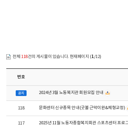
문서위치
알림사항 시작
1
전체
118
건의 게시물이 있습니다. 현재페이지 (
/12)
번호
2024년 3월 노동복지관 회원모집 안내
공지
문화센터 신규종목 안내(굿볼 근막이완&체형교정)
118
2025년 11월 노동자종합복지회관 스포츠센터 프로
117