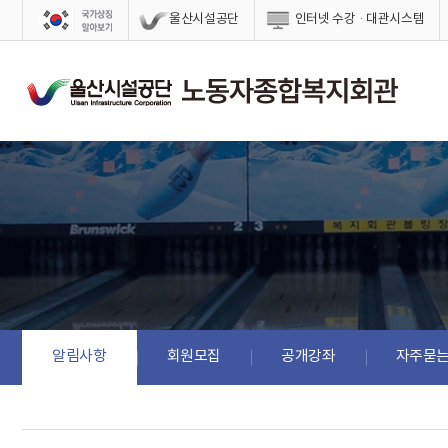
스킵네비게이션
울산시설공단
인터넷 수강·대관시스템
알림사항
회원모집
공개강좌
자주묻는