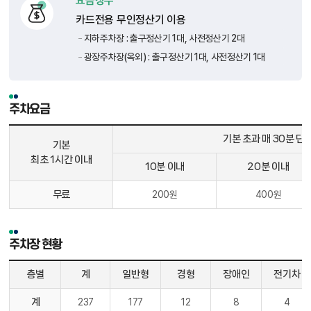
요금징수
카드전용 무인정산기 이용
지하주차장 : 출구정산기 1대, 사전정산기 2대
광장주차장(옥외) : 출구정산기 1대, 사전정산기 1대
주차요금
기본 초과 매 30분 단
기본
최초 1시간 이내
10분 이내
20분 이내
무료
200원
400원
주차장 현황
층별
계
일반형
경형
장애인
전기차
계
237
177
12
8
4