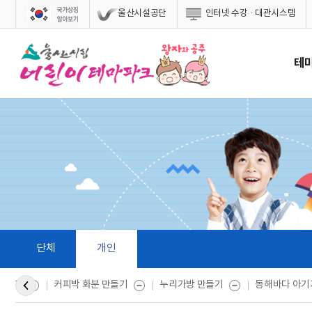
스킵네비게이션
울산시설공단
인터넷 수강·대관시스템
테
단체
개인
만들기
커피박 화분 만들기
누리가방 만들기
동해바다 아기