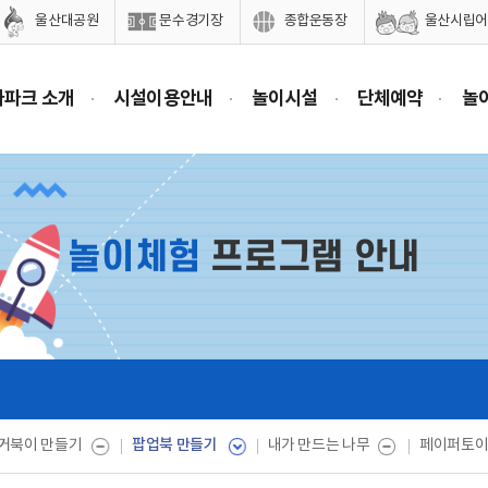
울산대공원
문수경기장
종합운동장
울산시립어
마파크 소개
시설이용안내
놀이시설
단체예약
놀
놀이체험
프로그램 안내
팝업북 만들기
거북이 만들기
내가 만드는 나무
페이퍼토이