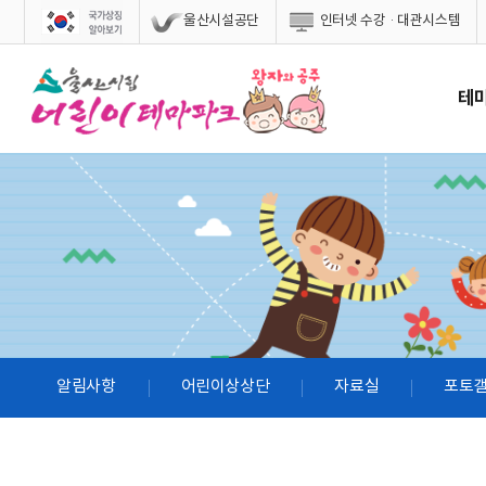
스킵네비게이션
울산시설공단
인터넷 수강·대관시스템
테
알림사항
어린이상상단
자료실
포토