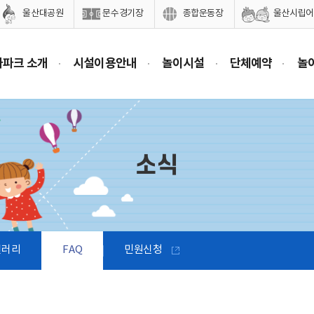
울산대공원
문수경기장
종합운동장
울산시립어
마파크 소개
시설이용안내
놀이시설
단체예약
놀
소식
갤러리
FAQ
민원신청