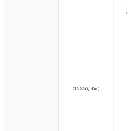
A
지상2층(3,143㎡)