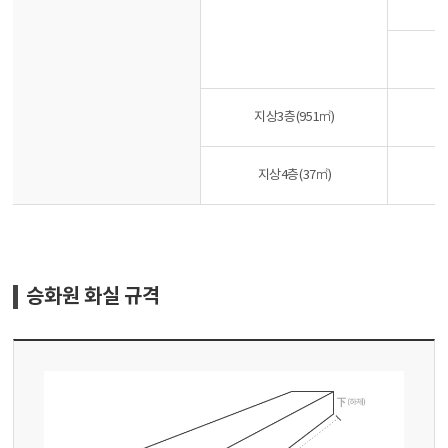
지상3층(951㎡)
지상4층(37㎡)
승화원 화실 규격