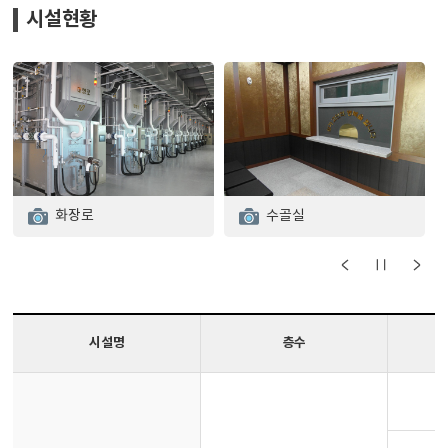
시설현황
화장로
수골실
시설명
층수