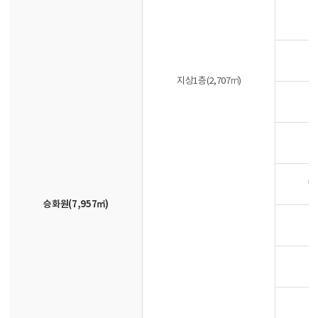
지상1층(2,707㎡)
핸
승화원(7,957㎡)