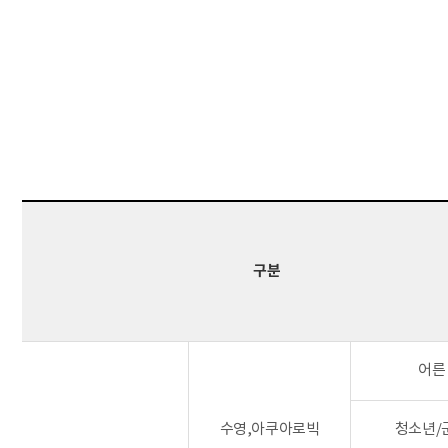
문서위치
동천국민체육센터 이용요금 시작
구분
어른
수영,아쿠아로빅
청소년/