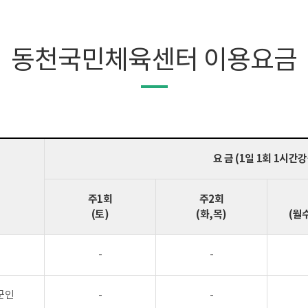
동천국민체육센터 이용요금
요 금 (1일 1회 1시간
주1회
주2회
(토)
(화,목)
(월
-
-
군인
-
-