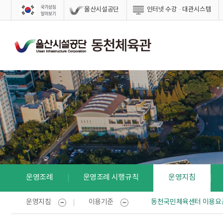
스킵네비게이션
울산시설공단
인터넷 수강·대관시스템
운영조례
운영조례 시행규칙
운영지침
운영지침
이용기준
동천국민체육센터 이용요