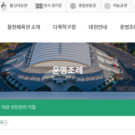
울산대공원
문수경기장
종합운동장
하늘공원
동천체육관 소개
다목적구장
대관안내
운영조
운영조례
대관 안전관리 지침
금