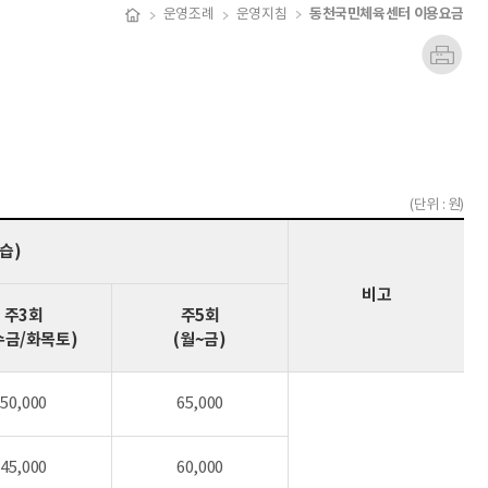
동천국민체육센터 이용요금
운영조례
운영지침
(단위 : 원)
강습)
비고
주3회
주5회
수금/화목토)
(월~금)
50,000
65,000
45,000
60,000