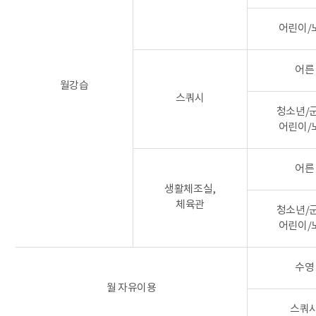
어린이/
어른
월강습
스쿼시
청소년/
어린이/
어른
생활체조실,
체육관
청소년/
어린이/
수영
월 자유이용
스쿼