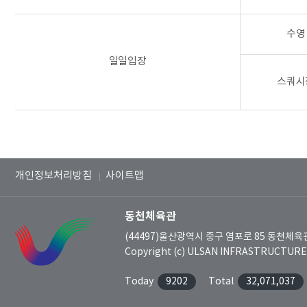
수영
일일입장
스쿼시
개인정보처리방침
사이트맵
동천체육관
(44497)울산광역시 중구 염포로 85 동천체
Copyright (c) ULSAN INFRASTRUCTURE C
Today
9202
Total
32,071,037